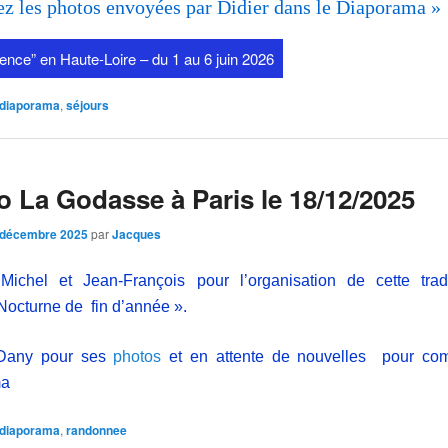
z les photos envoyées par Didier dans le Diaporama »
ence” en Haute-Loire – du 1 au 6 juin 2026
diaporama
,
séjours
 La Godasse à Paris le 18/12/2025
 décembre 2025
par
Jacques
Michel et Jean-François pour l’organisation de cette tradi
octurne de fin d’année ».
 Dany pour ses
photos
et en attente de nouvelles pour com
ma
diaporama
,
randonnee