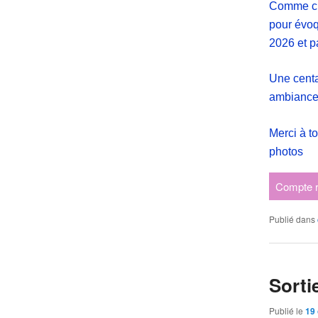
Comme ch
pour évoq
2026 et pa
Une centa
ambiance 
Merci à t
photos
Compte r
Publié dans
Sorti
Publié le
19