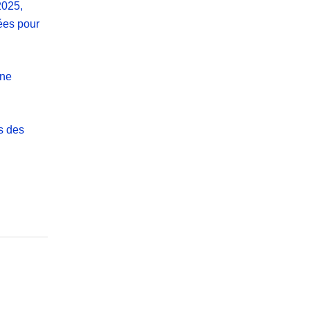
2025,
sées pour
une
s des