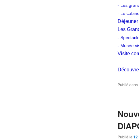
- Les gra
- Le cabine
Déjeuner 
Les Grand
- Spectacl
- Musée vi
Visite co
Découvr
Publié dans
Nouve
DIAP
Publié le
12