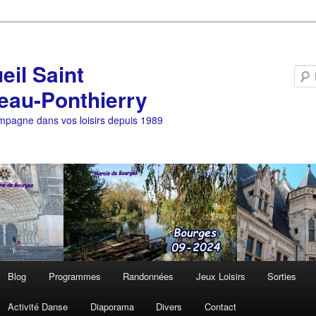
eil Saint
eau-Ponthierry
pagne dans vos loisirs depuis 1989
Blog
Programmes
Randonnées
Jeux Loisirs
Sorties
Activité Danse
Diaporama
Divers
Contact