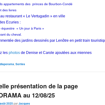
nds appartements des princes de Bourbon-Condé
t des livres
au restaurant « Le Vertugadin » en ville
es Ecuries :
e équestre « Un jour à Paris »
vant du cheval.
mmentée des jardins dessinés par Lenôtre en petit train touristi
ez
les
photos
de Denise et Carole ajoutées aux miennes
diaporama
,
Sorties
lle présentation de la page
ORAMA au 12/08/25
 août 2025
par
Jacques