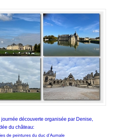
 journée découverte organisée par Denise,
idée du château:
ries de peintures du duc d’Aumale