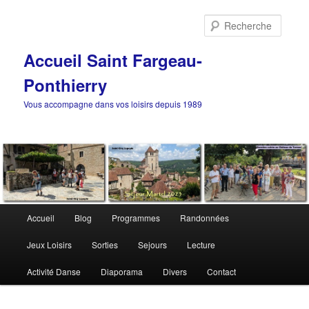
Aller
au
Reche
contenu
principal
Accueil Saint Fargeau-
Ponthierry
Vous accompagne dans vos loisirs depuis 1989
Menu
Accueil
Blog
Programmes
Randonnées
principal
Jeux Loisirs
Sorties
Sejours
Lecture
Activité Danse
Diaporama
Divers
Contact