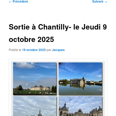
Navigation
←
Précédent
Suivant
→
des
articles
Sortie à Chantilly- le Jeudi 9
octobre 2025
Publié le
19 octobre 2025
par
Jacques