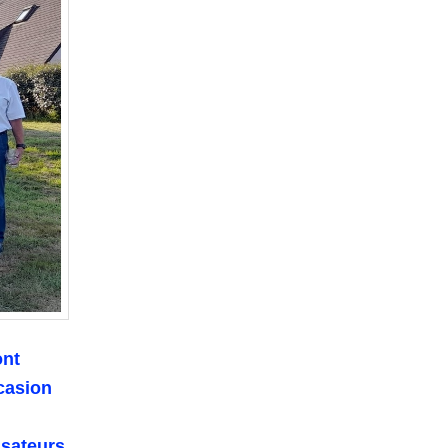
ont
casion
isateurs