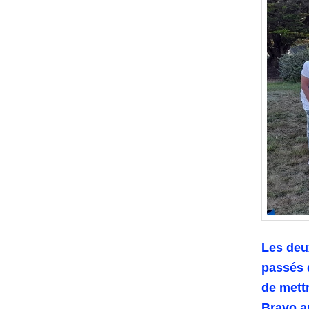
Les deu
passés 
de mettr
Bravo a