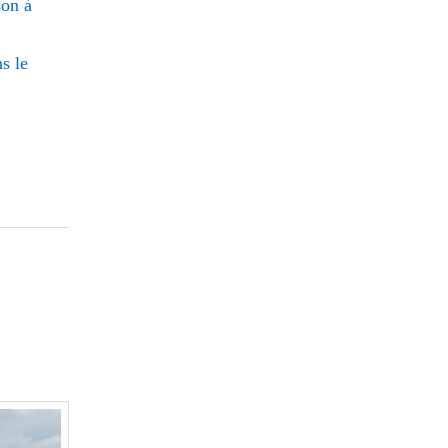
son à
s le