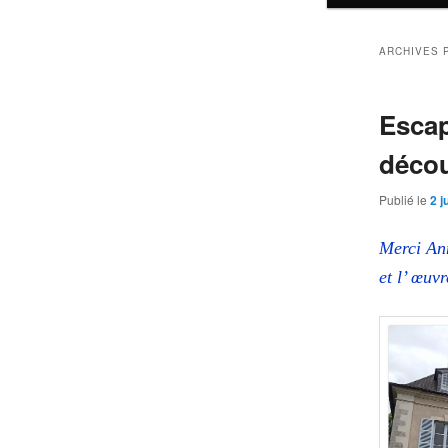
ARCHIVES 
Escap
décou
Publié le
2 j
Merci Ann
et l’ œu