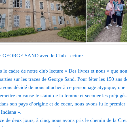
ir GEORGE SAND avec le Club Lecture
s le cadre de notre club lecture « Des livres et nous » que no
rties sur les traces de George Sand. Pour fêter les 150 ans d
 avons décidé de nous attacher à ce personnage atypique, un
remettre en cause le statut de la femme et secouer les préjugé
 dans son pays d’origine et de coeur, nous avons lu le premier
 Indiana ».
ce de deux jours, à cinq, nous avons pris le chemin de la Cre