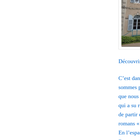
Découvr
C’est dan
sommes pa
que nous
qui a su 
de partir
romans «
En l’espa