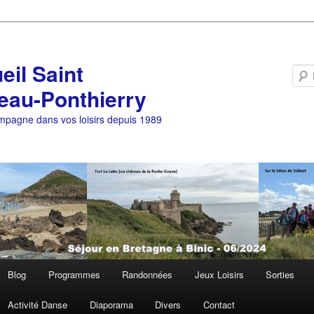
eil Saint
eau-Ponthierry
pagne dans vos loisirs depuis 1989
Blog
Programmes
Randonnées
Jeux Loisirs
Sorties
Activité Danse
Diaporama
Divers
Contact