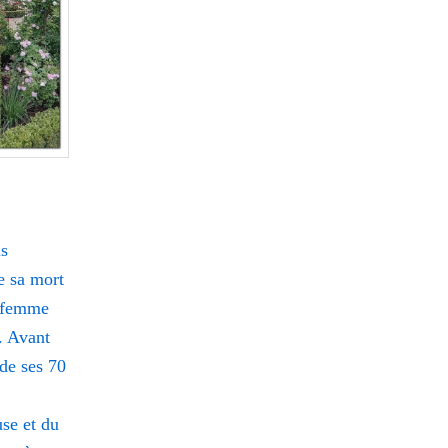
us
e sa mort
e femme
s. Avant
 de ses 70
use et du