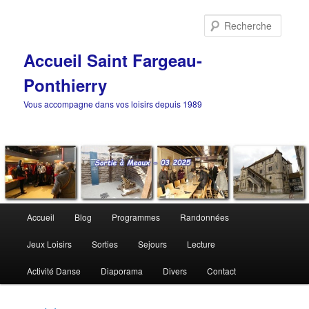
Aller
au
Reche
contenu
principal
Accueil Saint Fargeau-
Ponthierry
Vous accompagne dans vos loisirs depuis 1989
Menu
Accueil
Blog
Programmes
Randonnées
principal
Jeux Loisirs
Sorties
Sejours
Lecture
Activité Danse
Diaporama
Divers
Contact