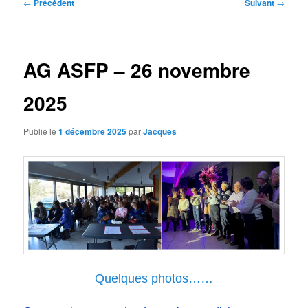
Navigation
←
Précédent
Suivant
→
des
articles
AG ASFP – 26 novembre
2025
Publié le
1 décembre 2025
par
Jacques
Quelques photos……