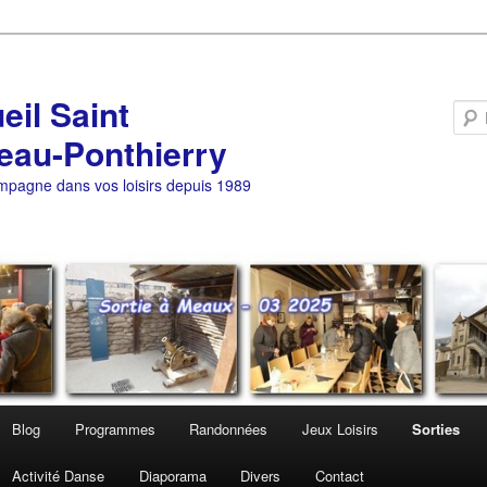
eil Saint
eau-Ponthierry
pagne dans vos loisirs depuis 1989
Blog
Programmes
Randonnées
Jeux Loisirs
Sorties
Activité Danse
Diaporama
Divers
Contact