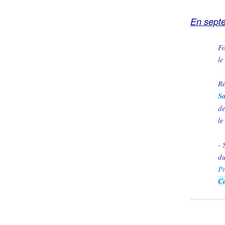
En sept
Fo
le
R
S
d
le
- 
d
P
C