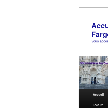
Aller
au
contenu
Accu
principal
Farg
Vous accom
Menu
Accueil
principal
Lecture