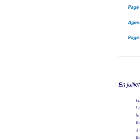
Page 
Agend
Page 
En juille
La
l’
le
Be
d’
Re