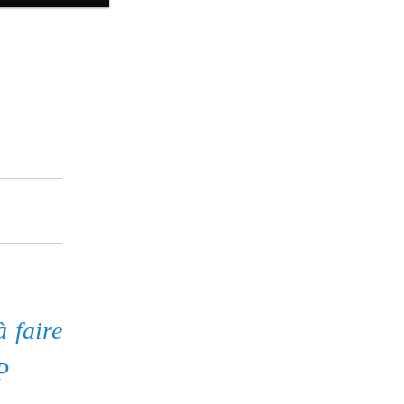
 faire
P