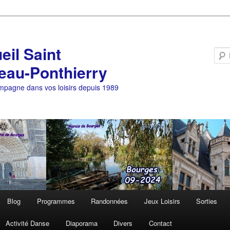
eil Saint
eau-Ponthierry
pagne dans vos loisirs depuis 1989
Blog
Programmes
Randonnées
Jeux Loisirs
Sorties
Activité Danse
Diaporama
Divers
Contact