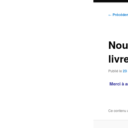
Navigatio
←
Précéden
des
articles
Nouv
livr
Publié le
23
Merci à a
Ce contenu 