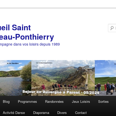
eil Saint
eau-Ponthierry
pagne dans vos loisirs depuis 1989
Blog
Programmes
Randonnées
Jeux Loisirs
Sorties
Activité Danse
Diaporama
Divers
Contact