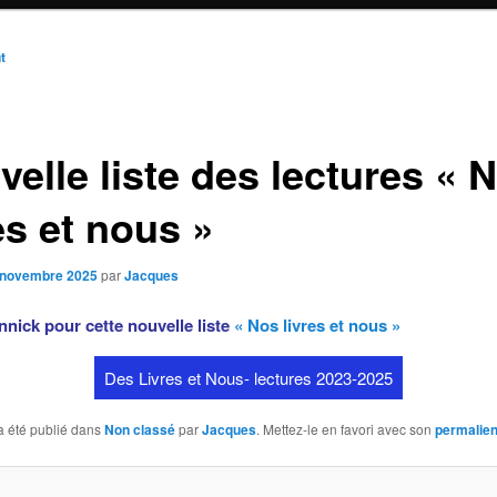
n
t
elle liste des lectures « 
es et nous »
 novembre 2025
par
Jacques
nnick pour cette nouvelle liste
« Nos livres et nous »
Des Livres et Nous- lectures 2023-2025
a été publié dans
Non classé
par
Jacques
. Mettez-le en favori avec son
permalie