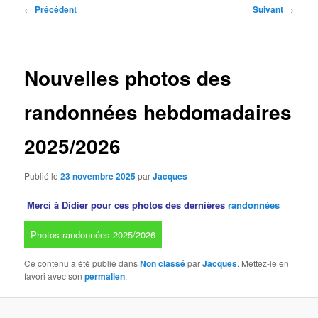
Navigation
←
Précédent
Suivant
→
des
articles
Nouvelles photos des
randonnées hebdomadaires
2025/2026
Publié le
23 novembre 2025
par
Jacques
Merci à Didier pour ces photos des dernières
randonnées
Photos randonnées-2025/2026
Ce contenu a été publié dans
Non classé
par
Jacques
. Mettez-le en
favori avec son
permalien
.