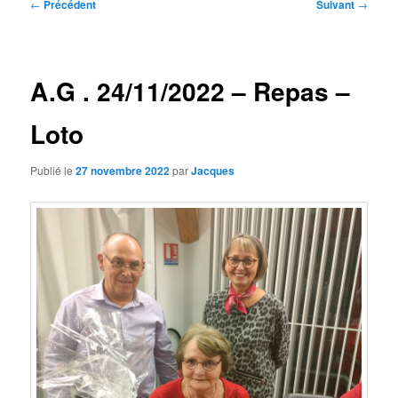
Navigation
←
Précédent
Suivant
→
des
articles
A.G . 24/11/2022 – Repas –
Loto
Publié le
27 novembre 2022
par
Jacques