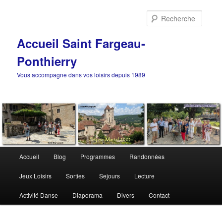
Aller
au
Reche
contenu
principal
Accueil Saint Fargeau-
Ponthierry
Vous accompagne dans vos loisirs depuis 1989
Menu
Accueil
Blog
Programmes
Randonnées
principal
Jeux Loisirs
Sorties
Sejours
Lecture
Activité Danse
Diaporama
Divers
Contact