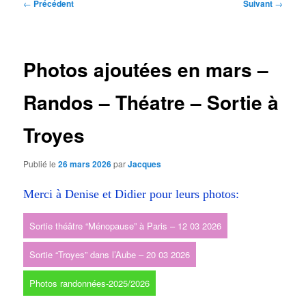
Navigation
←
Précédent
Suivant
→
des
articles
Photos ajoutées en mars –
Randos – Théatre – Sortie à
Troyes
Publié le
26 mars 2026
par
Jacques
Merci à Denise et Didier pour leurs photos:
Sortie théâtre “Ménopause” à Paris – 12 03 2026
Sortie “Troyes” dans l’Aube – 20 03 2026
Photos randonnées-2025/2026