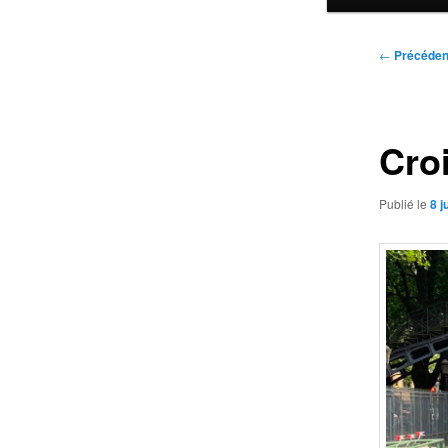
Navigatio
←
Précéden
des
articles
Croi
Publié le
8 j