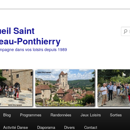
eil Saint
eau-Ponthierry
pagne dans vos loisirs depuis 1989
Blog
Programmes
Randonnées
Jeux Loisirs
Sorties
Activité Danse
Diaporama
Divers
Contact