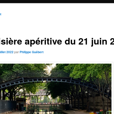
n
t
sière apéritive du 21 juin 
uillet 2022
par
Philippe Guébert