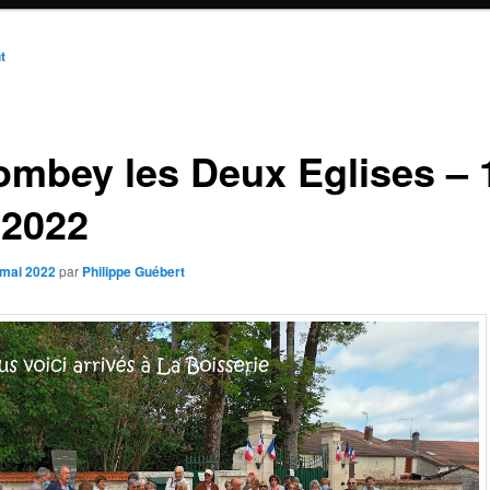
n
t
ombey les Deux Eglises – 
 2022
 mai 2022
par
Philippe Guébert