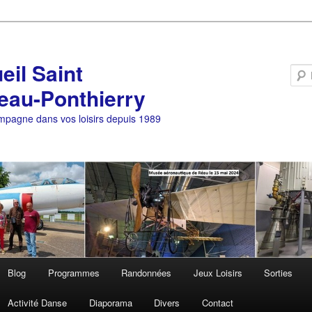
eil Saint
eau-Ponthierry
pagne dans vos loisirs depuis 1989
Blog
Programmes
Randonnées
Jeux Loisirs
Sorties
Activité Danse
Diaporama
Divers
Contact