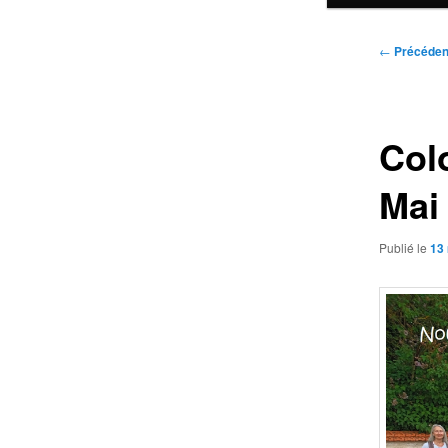
Navigatio
←
Précéden
des
articles
Col
Mai
Publié le
13