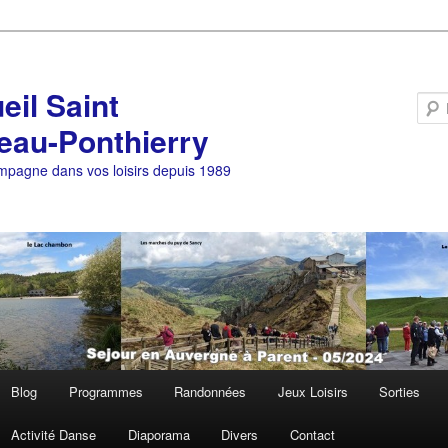
eil Saint
eau-Ponthierry
pagne dans vos loisirs depuis 1989
Blog
Programmes
Randonnées
Jeux Loisirs
Sorties
Activité Danse
Diaporama
Divers
Contact