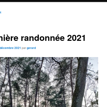
n
t
nière randonnée 2021
 décembre 2021
par
gerard