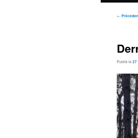
Navigatio
←
Précéden
des
articles
Der
Publié le
27