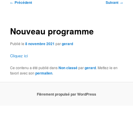
Navigation
←
Précédent
Suivant
→
des
articles
Nouveau programme
Publié le
8 novembre 2021
par
gerard
Cliquez ici
Ce contenu a été publié dans
Non classé
par
gerard
. Mettez-le en
favori avec son
permalien
.
Fièrement propulsé par WordPress