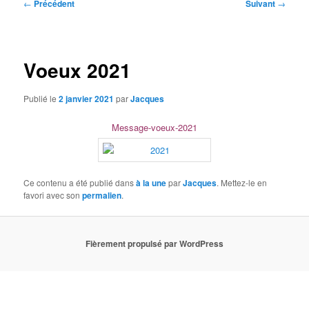
Navigation
←
Précédent
Suivant
→
des
articles
Voeux 2021
Publié le
2 janvier 2021
par
Jacques
Message-voeux-2021
Ce contenu a été publié dans
à la une
par
Jacques
. Mettez-le en
favori avec son
permalien
.
Fièrement propulsé par WordPress