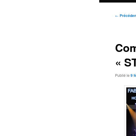
Navigatio
←
Précéden
des
articles
Com
« S
Publié le
9 f