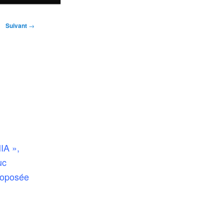
Suivant
→
IA »,
uc
roposée