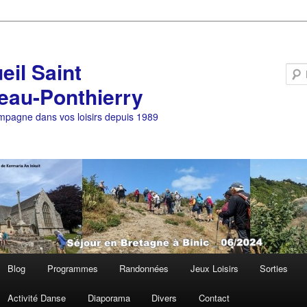
eil Saint
eau-Ponthierry
pagne dans vos loisirs depuis 1989
Blog
Programmes
Randonnées
Jeux Loisirs
Sorties
Activité Danse
Diaporama
Divers
Contact