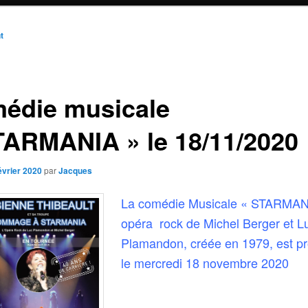
n
t
édie musicale
TARMANIA » le 18/11/2020
évrier 2020
par
Jacques
La comédie Musicale « STARMAN
opéra rock de Michel Berger et L
Plamandon, créée en 1979, est p
le mercredi 18 novembre 2020