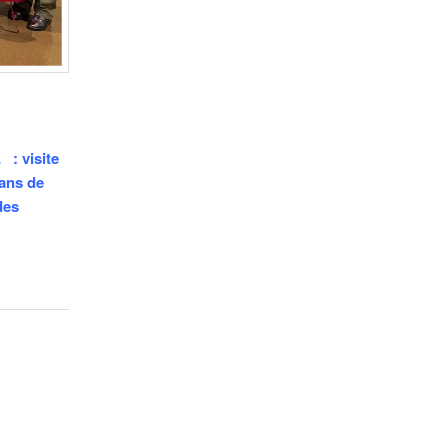
 : visite
ans de
des