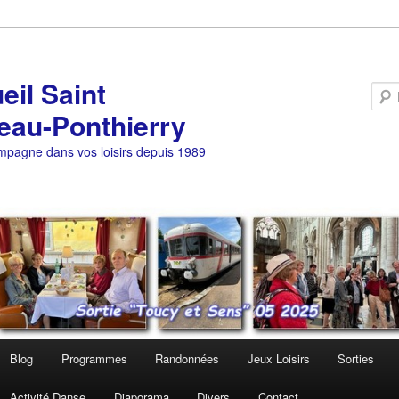
eil Saint
eau-Ponthierry
pagne dans vos loisirs depuis 1989
Blog
Programmes
Randonnées
Jeux Loisirs
Sorties
Activité Danse
Diaporama
Divers
Contact