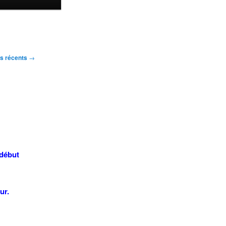
us récents
→
 début
ur.