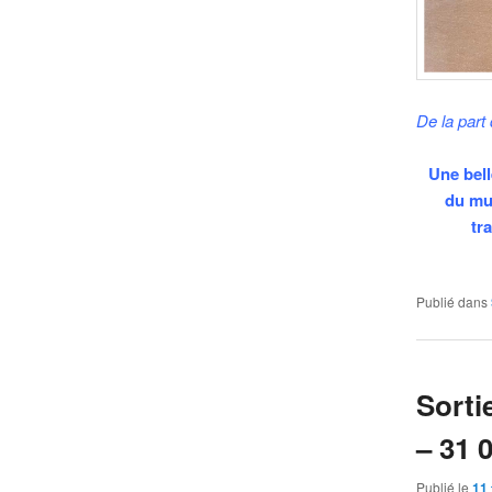
De la part
Une bell
du mu
tr
Publié dans
Sorti
– 31 
Publié le
11 