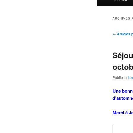
ARCHIVES 
Navigatio
←
Articles 
des
articles
Séjou
octob
Publié le
1 
Une bonne
d’automn
Merci à J