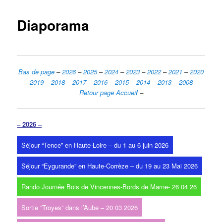
Diaporama
Bas de page
–
2026
–
2025
–
2024
–
2023
–
2022
–
2021
–
2020
–
2019
–
2018
–
2017
–
2016
–
2015
–
2014
–
2013
–
2008
–
Retour page Accuei
l
–
– 2026 –
Séjour “Tence” en Haute-Loire – du 1 au 6 juin 2026
Séjour “Eygurande” en Haute-Corrèze – du 19 au 23 Mai 2026
Rando Journée Bois de Vincennes-Bords de Marne- 26 04 26
Sortie “Troyes” dans l’Aube – 20 03 2026