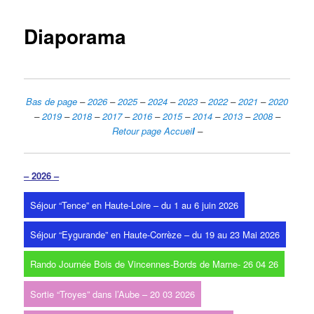
Diaporama
Bas de page
–
2026
–
2025
–
2024
–
2023
–
2022
–
2021
–
2020
–
2019
–
2018
–
2017
–
2016
–
2015
–
2014
–
2013
–
2008
–
Retour page Accuei
l
–
– 2026 –
Séjour “Tence” en Haute-Loire – du 1 au 6 juin 2026
Séjour “Eygurande” en Haute-Corrèze – du 19 au 23 Mai 2026
Rando Journée Bois de Vincennes-Bords de Marne- 26 04 26
Sortie “Troyes” dans l’Aube – 20 03 2026