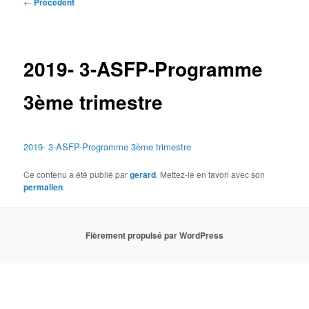
Navigation
←
Précédent
des
articles
2019- 3-ASFP-Programme
3ème trimestre
2019- 3-ASFP-Programme 3ème trimestre
Ce contenu a été publié par
gerard
. Mettez-le en favori avec son
permalien
.
Fièrement propulsé par WordPress